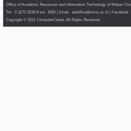
Office of Academic Resources and Information Technology of Muban Ch
Tel : 0 3272 0536-9 ext. 1600 | Email : aritoffice@mcru.ac.th | Facebook :
Copyright © 2021 ComputerCenter. All Rights Reserved.