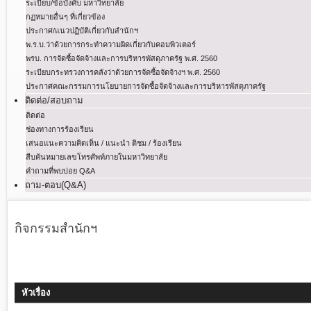
ระเบียบ/ข้อบังคับ มหาวิทยาลัย
กฏหมายอื่นๆ ที่เกี่ยวข้อง
ประกาศ/แนวปฏิบัติเกี่ยวกับสำนักฯ
พ.ร.บ.ว่าด้วยการกระทําความผิดเกี่ยวกับคอมพิวเตอร์
พรบ. การจัดซื้อจัดจ้างและการบริหารพัสดุภาครัฐ พ.ศ. 2560
ระเบียบกระทรวงการคลังว่าด้วยการจัดซื้อจัดจ้างฯ พ.ศ. 2560
ประกาศคณะกรรมการนโยบายการจัดซื้อจัดจ้างและการบริหารพัสดุภาครัฐ
ติดต่อ/สอบถาม
ติดต่อ
ช่องทางการร้องเรียน
เสนอแนะความคิดเห็น / แนะนำ ติชม / ร้องเรียน
สืบค้นหมายเลขโทรศัพท์ภายในมหาวิทยาลัย
คำถามที่พบบ่อย Q&A
ถาม-ตอบ(Q&A)
กิจกรรมสำนักฯ
หัวเรื่อง