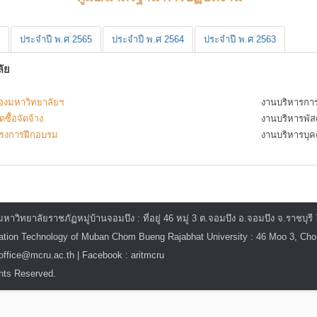
ประจำปี พ.ศ 2565
ประจำปี พ.ศ 2564
ประจำปี พ.ศ 2563
ลัย
ยของมหาวิทยาลัยฯ
งานบริหารการ
ซื้อจัดจ้าง
งานบริหารพั
โครงการฝึกอบรม
งานบริหารบุ
ิทยาลัยราชภัฏหมู่บ้านจอมบึง : ที่อยู่ 46 หมู่ 3 ต.จอมบึง อ.จอมบึง จ.ราชบุรี
mation Technology of Muban Chom Bueng Rajabhat University : 46 Moo 3, C
itoffice@mcru.ac.th | Facebook : aritmcru
hts Reserved.