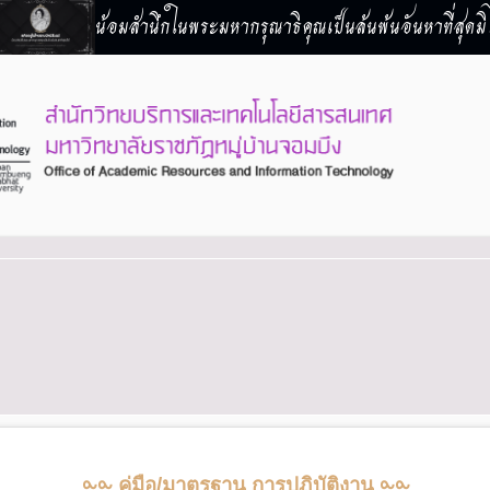
น้อมสำนึกในพระมหากรุณาธิคุณเป็นล้นพ้นอันหาที่สุดมิไ
⧜⧜ คู่มือ/มาตรฐาน การปฏิบัติงาน ⧜⧜