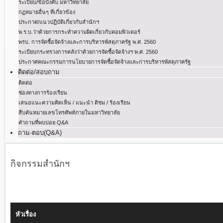
ระเบียบ/ข้อบังคับ มหาวิทยาลัย
กฏหมายอื่นๆ ที่เกี่ยวข้อง
ประกาศ/แนวปฏิบัติเกี่ยวกับสำนักฯ
พ.ร.บ.ว่าด้วยการกระทําความผิดเกี่ยวกับคอมพิวเตอร์
พรบ. การจัดซื้อจัดจ้างและการบริหารพัสดุภาครัฐ พ.ศ. 2560
ระเบียบกระทรวงการคลังว่าด้วยการจัดซื้อจัดจ้างฯ พ.ศ. 2560
ประกาศคณะกรรมการนโยบายการจัดซื้อจัดจ้างและการบริหารพัสดุภาครัฐ
ติดต่อ/สอบถาม
ติดต่อ
ช่องทางการร้องเรียน
เสนอแนะความคิดเห็น / แนะนำ ติชม / ร้องเรียน
สืบค้นหมายเลขโทรศัพท์ภายในมหาวิทยาลัย
คำถามที่พบบ่อย Q&A
ถาม-ตอบ(Q&A)
กิจกรรมสำนักฯ
หัวเรื่อง