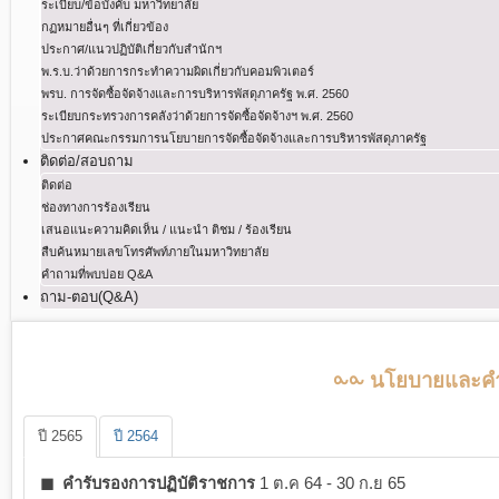
ระเบียบ/ข้อบังคับ มหาวิทยาลัย
กฏหมายอื่นๆ ที่เกี่ยวข้อง
ประกาศ/แนวปฏิบัติเกี่ยวกับสำนักฯ
พ.ร.บ.ว่าด้วยการกระทําความผิดเกี่ยวกับคอมพิวเตอร์
พรบ. การจัดซื้อจัดจ้างและการบริหารพัสดุภาครัฐ พ.ศ. 2560
ระเบียบกระทรวงการคลังว่าด้วยการจัดซื้อจัดจ้างฯ พ.ศ. 2560
ประกาศคณะกรรมการนโยบายการจัดซื้อจัดจ้างและการบริหารพัสดุภาครัฐ
ติดต่อ/สอบถาม
ติดต่อ
ช่องทางการร้องเรียน
เสนอแนะความคิดเห็น / แนะนำ ติชม / ร้องเรียน
สืบค้นหมายเลขโทรศัพท์ภายในมหาวิทยาลัย
คำถามที่พบบ่อย Q&A
ถาม-ตอบ(Q&A)
⧜⧜ นโยบายและคำร
ปี 2565
ปี 2564
◼ คำรับรองการปฏิบัติราชการ
1 ต.ค 64 - 30 ก.ย 65