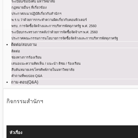
ระเบียบ/ข้อบังคับ มหาวิทยาลัย
กฏหมายอื่นๆ ที่เกี่ยวข้อง
ประกาศ/แนวปฏิบัติเกี่ยวกับสำนักฯ
พ.ร.บ.ว่าด้วยการกระทําความผิดเกี่ยวกับคอมพิวเตอร์
พรบ. การจัดซื้อจัดจ้างและการบริหารพัสดุภาครัฐ พ.ศ. 2560
ระเบียบกระทรวงการคลังว่าด้วยการจัดซื้อจัดจ้างฯ พ.ศ. 2560
ประกาศคณะกรรมการนโยบายการจัดซื้อจัดจ้างและการบริหารพัสดุภาครัฐ
ติดต่อ/สอบถาม
ติดต่อ
ช่องทางการร้องเรียน
เสนอแนะความคิดเห็น / แนะนำ ติชม / ร้องเรียน
สืบค้นหมายเลขโทรศัพท์ภายในมหาวิทยาลัย
คำถามที่พบบ่อย Q&A
ถาม-ตอบ(Q&A)
กิจกรรมสำนักฯ
หัวเรื่อง