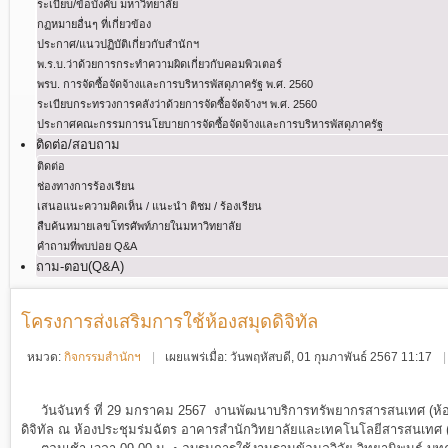
ระเบียบ/ข้อบังคับ มหาวิทยาลัย
กฏหมายอื่นๆ ที่เกี่ยวข้อง
ประกาศ/แนวปฏิบัติเกี่ยวกับสำนักฯ
พ.ร.บ.ว่าด้วยการกระทําความผิดเกี่ยวกับคอมพิวเตอร์
พรบ. การจัดซื้อจัดจ้างและการบริหารพัสดุภาครัฐ พ.ศ. 2560
ระเบียบกระทรวงการคลังว่าด้วยการจัดซื้อจัดจ้างฯ พ.ศ. 2560
ประกาศคณะกรรมการนโยบายการจัดซื้อจัดจ้างและการบริหารพัสดุภาครัฐ
ติดต่อ/สอบถาม
ติดต่อ
ช่องทางการร้องเรียน
เสนอแนะความคิดเห็น / แนะนำ ติชม / ร้องเรียน
สืบค้นหมายเลขโทรศัพท์ภายในมหาวิทยาลัย
คำถามที่พบบ่อย Q&A
ถาม-ตอบ(Q&A)
โครงการส่งเสริมการใช้ห้องสมุดดิจิทัล
หมวด:
กิจกรรมสำนักฯ
เผยแพร่เมื่อ: วันพฤหัสบดี, 01 กุมภาพันธ์ 2567 11:17
วันจันทร์ ที่ 29 มกราคม 2567 งานพัฒนาบริการทรัพยากรสารสนเทศ (ห้องส
ดิจิทัล ณ ห้องประชุมร่มฉัตร อาคารสำนักวิทยาลัยและเทคโนโลยีสารสนเทศ (ห