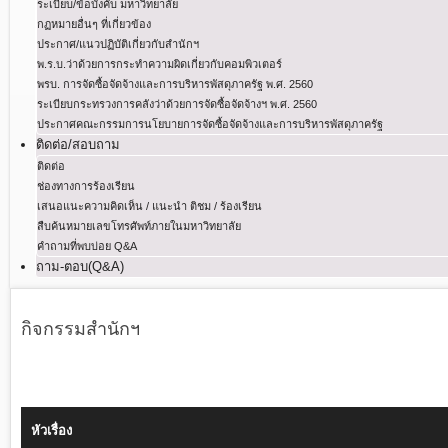
ระเบียบ/ข้อบังคับ มหาวิทยาลัย
กฏหมายอื่นๆ ที่เกี่ยวข้อง
ประกาศ/แนวปฏิบัติเกี่ยวกับสำนักฯ
พ.ร.บ.ว่าด้วยการกระทําความผิดเกี่ยวกับคอมพิวเตอร์
พรบ. การจัดซื้อจัดจ้างและการบริหารพัสดุภาครัฐ พ.ศ. 2560
ระเบียบกระทรวงการคลังว่าด้วยการจัดซื้อจัดจ้างฯ พ.ศ. 2560
ประกาศคณะกรรมการนโยบายการจัดซื้อจัดจ้างและการบริหารพัสดุภาครัฐ
ติดต่อ/สอบถาม
ติดต่อ
ช่องทางการร้องเรียน
เสนอแนะความคิดเห็น / แนะนำ ติชม / ร้องเรียน
สืบค้นหมายเลขโทรศัพท์ภายในมหาวิทยาลัย
คำถามที่พบบ่อย Q&A
ถาม-ตอบ(Q&A)
กิจกรรมสำนักฯ
หัวเรื่อง