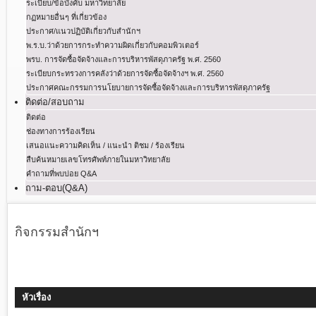
ระเบียบ/ข้อบังคับ มหาวิทยาลัย
กฏหมายอื่นๆ ที่เกี่ยวข้อง
ประกาศ/แนวปฏิบัติเกี่ยวกับสำนักฯ
พ.ร.บ.ว่าด้วยการกระทําความผิดเกี่ยวกับคอมพิวเตอร์
พรบ. การจัดซื้อจัดจ้างและการบริหารพัสดุภาครัฐ พ.ศ. 2560
ระเบียบกระทรวงการคลังว่าด้วยการจัดซื้อจัดจ้างฯ พ.ศ. 2560
ประกาศคณะกรรมการนโยบายการจัดซื้อจัดจ้างและการบริหารพัสดุภาครัฐ
ติดต่อ/สอบถาม
ติดต่อ
ช่องทางการร้องเรียน
เสนอแนะความคิดเห็น / แนะนำ ติชม / ร้องเรียน
สืบค้นหมายเลขโทรศัพท์ภายในมหาวิทยาลัย
คำถามที่พบบ่อย Q&A
ถาม-ตอบ(Q&A)
กิจกรรมสำนักฯ
หัวเรื่อง