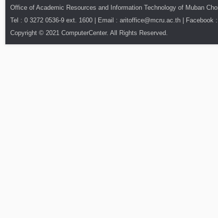
Office of Academic Resources and Information Technology of Muban Ch
Tel : 0 3272 0536-9 ext. 1600 | Email : aritoffice@mcru.ac.th | Facebook :
Copyright © 2021 ComputerCenter. All Rights Reserved.