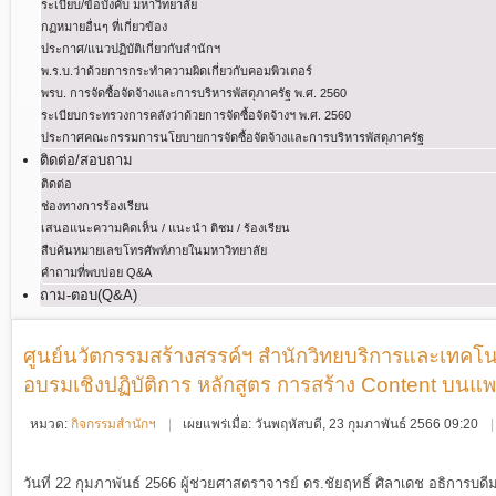
ระเบียบ/ข้อบังคับ มหาวิทยาลัย
กฏหมายอื่นๆ ที่เกี่ยวข้อง
ประกาศ/แนวปฏิบัติเกี่ยวกับสำนักฯ
พ.ร.บ.ว่าด้วยการกระทําความผิดเกี่ยวกับคอมพิวเตอร์
พรบ. การจัดซื้อจัดจ้างและการบริหารพัสดุภาครัฐ พ.ศ. 2560
ระเบียบกระทรวงการคลังว่าด้วยการจัดซื้อจัดจ้างฯ พ.ศ. 2560
ประกาศคณะกรรมการนโยบายการจัดซื้อจัดจ้างและการบริหารพัสดุภาครัฐ
ติดต่อ/สอบถาม
ติดต่อ
ช่องทางการร้องเรียน
เสนอแนะความคิดเห็น / แนะนำ ติชม / ร้องเรียน
สืบค้นหมายเลขโทรศัพท์ภายในมหาวิทยาลัย
คำถามที่พบบ่อย Q&A
ถาม-ตอบ(Q&A)
ศูนย์นวัตกรรมสร้างสรรค์ฯ สำนักวิทยบริการและเทค
อบรมเชิงปฏิบัติการ หลักสูตร การสร้าง Content บนแพ
หมวด:
กิจกรรมสำนักฯ
เผยแพร่เมื่อ: วันพฤหัสบดี, 23 กุมภาพันธ์ 2566 09:20
วันที่ 22 กุมภาพันธ์ 2566 ผู้ช่วยศาสตราจารย์ ดร.ชัยฤทธิ์ ศิลาเดช อธิการบด