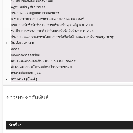
ระเบียบ/ข้อบังคับ มหาวิทยาลัย
กฏหมายอื่นๆ ที่เกี่ยวข้อง
ประกาศ/แนวปฏิบัติเกี่ยวกับสำนักฯ
พ.ร.บ.ว่าด้วยการกระทําความผิดเกี่ยวกับคอมพิวเตอร์
พรบ. การจัดซื้อจัดจ้างและการบริหารพัสดุภาครัฐ พ.ศ. 2560
ระเบียบกระทรวงการคลังว่าด้วยการจัดซื้อจัดจ้างฯ พ.ศ. 2560
ประกาศคณะกรรมการนโยบายการจัดซื้อจัดจ้างและการบริหารพัสดุภาครัฐ
ติดต่อ/สอบถาม
ติดต่อ
ช่องทางการร้องเรียน
เสนอแนะความคิดเห็น / แนะนำ ติชม / ร้องเรียน
สืบค้นหมายเลขโทรศัพท์ภายในมหาวิทยาลัย
คำถามที่พบบ่อย Q&A
ถาม-ตอบ(Q&A)
ข่าวประชาสัมพันธ์
หัวเรื่อง