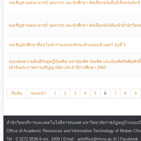
ขอเชิญชวนคณาจารย์ บุคลากร และนักศึกษา คัดเลือกหนังสืออิเล็กทรอนิกส์
ขอเชิญชวนคณาจารย์ บุคลากร และนักศึกษา คัดเลือกหนังสือเข้าสำนักวิทย
ขอเชิญนักศึกษาที่สนใจเข้าร่วมอบรมทักษะด้านคอมพิวเตอร์ รุ่นที่ 5
ขอแสดงความยินดีกับดุษฎีบัณฑิต มหาบัณฑิต บัณฑิต และบัณฑิตกิตติมศักดิ
เข้ารับพระราชทานปริญญาบัตร ประจำปีการศึกษา 2565
เริ่มต้น
ก่อนหน้า
1
2
3
4
5
6
7
8
9
สำนักวิทยบริการและเทคโนโลยีสารสนเทศ มหาวิทยาลัยราชภัฏหมู่บ้านจอมบึง : ท
Office of Academic Resources and Information Technology of Muban Ch
Tel : 0 3272 0536-9 ext. 1600 | Email : aritoffice@mcru.ac.th | Facebook :