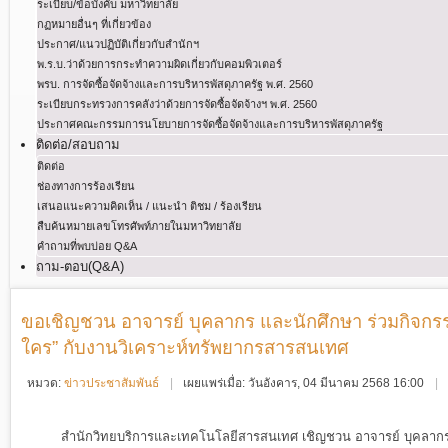
ระเบียบ/ข้อบังคับ มหาวิทยาลัย
กฏหมายอื่นๆ ที่เกี่ยวข้อง
ประกาศ/แนวปฏิบัติเกี่ยวกับสำนักฯ
พ.ร.บ.ว่าด้วยการกระทําความผิดเกี่ยวกับคอมพิวเตอร์
พรบ. การจัดซื้อจัดจ้างและการบริหารพัสดุภาครัฐ พ.ศ. 2560
ระเบียบกระทรวงการคลังว่าด้วยการจัดซื้อจัดจ้างฯ พ.ศ. 2560
ประกาศคณะกรรมการนโยบายการจัดซื้อจัดจ้างและการบริหารพัสดุภาครัฐ
ติดต่อ/สอบถาม
ติดต่อ
ช่องทางการร้องเรียน
เสนอแนะความคิดเห็น / แนะนำ ติชม / ร้องเรียน
สืบค้นหมายเลขโทรศัพท์ภายในมหาวิทยาลัย
คำถามที่พบบ่อย Q&A
ถาม-ตอบ(Q&A)
ขอเชิญชวน อาจารย์ บุคลากร และนักศึกษา ร่วมกิจกรร
ใคร” กับงานวิเคราะห์ทรัพยากรสารสนเทศ
หมวด:
ข่าวประชาสัมพันธ์
เผยแพร่เมื่อ: วันอังคาร, 04 มีนาคม 2568 16:00
สำนักวิทยบริการและเทคโนโลยีสารสนเทศ เชิญชวน อาจารย์ บุคลากร แล