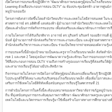
เปิดโครงการอบรมเชิงปฏิบัติการ “พัฒนาศักยภาพของครูผู้สอนในโรงเรียนขนาด
Learning ด้วยสื่อประกอบการสอน DLTV” ณ ห้องประชุมฉัตรฟ้า อาคารศูนย์
หมู่บ้านจอมบึง
โครงการดังกล่าวจัดขึ้นโดยสำนักวิทยบริการและเทคโนโลยีสารสนเทศ ในระหว่
ศาสตราจารย์ ดร.อดิศักดิ์ แสงส่องฟ้า ผู้อำนวยการสำนักวิทยบริการและเทคโ
เปิดและดำเนินการจัดกิจกรรมอบรม เพื่อส่งเสริมและพัฒนาทักษะการจัดการเรีย
ภายในโครงการได้รับเกียรติจาก อาจารย์ ดร.บุรินทร์ นรินทร์ รองอธิการบดี
นันท์ ผู้อำนวยการสำนักส่งเสริมวิชาการและงานทะเบียน และผู้ช่วยศาสตราจาร
สำนักส่งเสริมวิชาการและงานทะเบียน ร่วมเป็นวิทยากรถ่ายทอดองค์ความรู้แ
การอบรมครั้งนี้มีกลุ่มเป้าหมายเป็นคณะครูจากโรงเรียนขนาดเล็ก สังกัดสำนั
เขต 1 และเขต 2 โดยมุ่งเน้นการพัฒนาความรู้และทักษะในการออกแบบการจัดก
ใช้สื่อประกอบการสอน DLTV รวมถึงการสร้างรูปแบบการเรียนรู้ที่ส่งเสริมให้ผู้
และสามารถเรียนรู้ได้อย่างมีประสิทธิภาพ
กิจกรรมภายในโครงการเปิดโอกาสให้ครูผู้สอนได้แลกเปลี่ยนเรียนรู้ ฝึกปฏิบั
ไปประยุกต์ใช้ให้เหมาะสมกับบริบทของโรงเรียนขนาดเล็ก เพื่อเพิ่มโอกาสแ
เสริมการใช้เทคโนโลยีดิจิทัลเพื่อสนับสนุนการเรียนรู้ในศตวรรษที่ 21
การดำเนินโครงการในครั้งนี้สะท้อนบทบาทของมหาวิทยาลัยราชภัฏหมู่บ้านจ
ถิ่น ที่มุ่งสนับสนุนการยกระดับคุณภาพการศึกษา พัฒนาศักยภาพครูและบุคล
เทคโนโลยีและนวัตกรรมการเรียนรู้มาใช้เพื่อสร้างโอกาสทางการศึกษาอย่างทั่ว