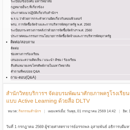
ระเบียบ/ข้อบังคับ มหาวิทยาลัย
กฏหมายอื่นๆ ที่เกี่ยวข้อง
ประกาศ/แนวปฏิบัติเกี่ยวกับสำนักฯ
พ.ร.บ.ว่าด้วยการกระทําความผิดเกี่ยวกับคอมพิวเตอร์
พรบ. การจัดซื้อจัดจ้างและการบริหารพัสดุภาครัฐ พ.ศ. 2560
ระเบียบกระทรวงการคลังว่าด้วยการจัดซื้อจัดจ้างฯ พ.ศ. 2560
ประกาศคณะกรรมการนโยบายการจัดซื้อจัดจ้างและการบริหารพัสดุภาครัฐ
ติดต่อ/สอบถาม
ติดต่อ
ช่องทางการร้องเรียน
เสนอแนะความคิดเห็น / แนะนำ ติชม / ร้องเรียน
สืบค้นหมายเลขโทรศัพท์ภายในมหาวิทยาลัย
คำถามที่พบบ่อย Q&A
ถาม-ตอบ(Q&A)
สำนักวิทยบริการฯ จัดอบรมพัฒนาศักยภาพครูโรงเรียนข
แบบ Active Learning ด้วยสื่อ DLTV
หมวด:
กิจกรรมสำนักฯ
เผยแพร่เมื่อ: วันพุธ, 01 กรกฎาคม 2569 14:42
ฮิต:
วันที่ 1 กรกฎาคม 2569 ผู้ช่วยศาสตราจารย์อรรถพล อุสายพันธ์ อธิการบดีมห