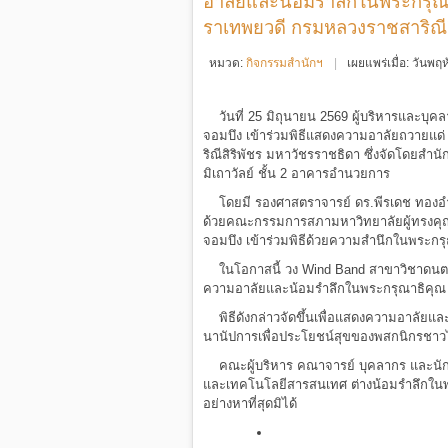
อาลัยและน้อมรำลึกในพระกรุณาธ
ราเทพยวดี กรมหลวงราชสาริณีส
หมวด:
กิจกรรมสำนักฯ
เผยแพร่เมื่อ: วันพ
วันที่ 25 มิถุนายน 2569 ผู้บริหารและบุ
จอมบึง เข้าร่วมพิธีแสดงความอาลัยถวายแด่
ริณีสิริพัชร มหาวัชรราชธิดา ซึ่งจัดโดยส
มิเถาวัลย์ ชั้น 2 อาคารอำนวยการ
โดยมี รองศาสตราจารย์ ดร.พีรเดช ทองอำไ
ด้วยคณะกรรมการสภามหาวิทยาลัยผู้ทรงคุณว
จอมบึง เข้าร่วมพิธีด้วยความสำนึกในพระก
ในโอกาสนี้ วง Wind Band สาขาวิชาดนตรี
ความอาลัยและน้อมรำลึกในพระกรุณาธิคุณ 
พิธีดังกล่าวจัดขึ้นเพื่อแสดงความอาลัยและ
นานัปการเพื่อประโยชน์สุขของพสกนิกรชาว
คณะผู้บริหาร คณาจารย์ บุคลากร และนักศ
และเทคโนโลยีสารสนเทศ ต่างน้อมรำลึกใน
อย่างหาที่สุดมิได้