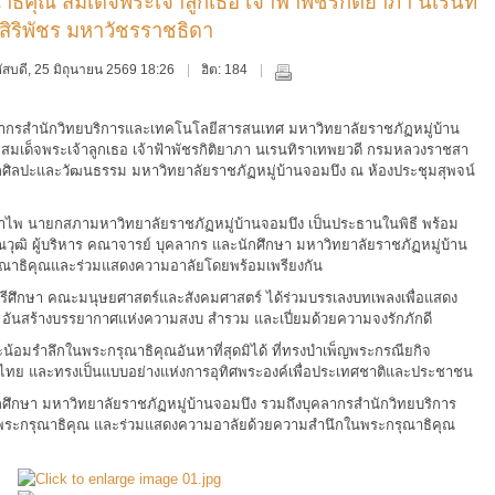
ิคุณ สมเด็จพระเจ้าลูกเธอ เจ้าฟ้าพัชรกิติยาภา นเรนทิ
ิริพัชร มหาวัชรราชธิดา
ฤหัสบดี, 25 มิถุนายน 2569 18:26
ฮิต: 184
คลากรสำนักวิทยบริการและเทคโนโลยีสารสนเทศ มหาวิทยาลัยราชภัฏหมู่บ้าน
 สมเด็จพระเจ้าลูกเธอ เจ้าฟ้าพัชรกิติยาภา นเรนทิราเทพยวดี กรมหลวงราชสา
ำนักศิลปะและวัฒนธรรม มหาวิทยาลัยราชภัฏหมู่บ้านจอมบึง ณ ห้องประชุมสุพจน์
พ นายกสภามหาวิทยาลัยราชภัฏหมู่บ้านจอมบึง เป็นประธานในพิธี พร้อม
ุฒิ ผู้บริหาร คณาจารย์ บุคลากร และนักศึกษา มหาวิทยาลัยราชภัฏหมู่บ้าน
รุณาธิคุณและร่วมแสดงความอาลัยโดยพร้อมเพรียงกัน
ศึกษา คณะมนุษยศาสตร์และสังคมศาสตร์ ได้ร่วมบรรเลงบทเพลงเพื่อแสดง
อันสร้างบรรยากาศแห่งความสงบ สำรวม และเปี่ยมด้วยความจงรักภักดี
น้อมรำลึกในพระกรุณาธิคุณอันหาที่สุดมิได้ ที่ทรงบำเพ็ญพระกรณียกิจ
ไทย และทรงเป็นแบบอย่างแห่งการอุทิศพระองค์เพื่อประเทศชาติและประชาชน
ึกษา มหาวิทยาลัยราชภัฏหมู่บ้านจอมบึง รวมถึงบุคลากรสำนักวิทยบริการ
พระกรุณาธิคุณ และร่วมแสดงความอาลัยด้วยความสำนึกในพระกรุณาธิคุณ