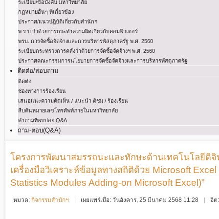
ระเบียบ/ข้อบังคับ มหาวิทยาลัย
กฏหมายอื่นๆ ที่เกี่ยวข้อง
ประกาศ/แนวปฏิบัติเกี่ยวกับสำนักฯ
พ.ร.บ.ว่าด้วยการกระทําความผิดเกี่ยวกับคอมพิวเตอร์
พรบ. การจัดซื้อจัดจ้างและการบริหารพัสดุภาครัฐ พ.ศ. 2560
ระเบียบกระทรวงการคลังว่าด้วยการจัดซื้อจัดจ้างฯ พ.ศ. 2560
ประกาศคณะกรรมการนโยบายการจัดซื้อจัดจ้างและการบริหารพัสดุภาครัฐ
ติดต่อ/สอบถาม
ติดต่อ
ช่องทางการร้องเรียน
เสนอแนะความคิดเห็น / แนะนำ ติชม / ร้องเรียน
สืบค้นหมายเลขโทรศัพท์ภายในมหาวิทยาลัย
คำถามที่พบบ่อย Q&A
ถาม-ตอบ(Q&A)
โครงการพัฒนาสมรรถนะและทักษะด้านเทคโนโลยีดิจิทัล
เครื่องมือวิเคราะห์ข้อมูลทางสถิติด้วย Microsoft Exc
Statistics Modules Adding-on Microsoft Excel)”
หมวด:
กิจกรรมสำนักฯ
เผยแพร่เมื่อ: วันอังคาร, 25 มีนาคม 2568 11:28
ฮิต