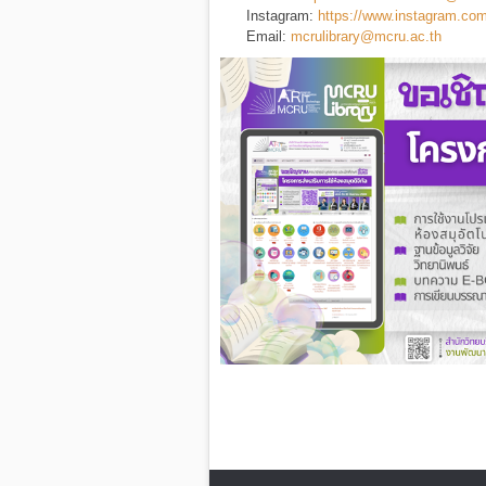
Instagram:
https://www.instagram.com
Email:
mcrulibrary@mcru.ac.th