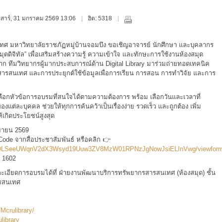
ันเสาร์, 31 มกราคม 2569 13:06
ฮิต: 5318
มหาวิทยาลัยราชภัฏหมู่บ้านจอมบึง ขอเชิญอาจารย์ นักศึกษา และบุคลากร
ุดดิจิทัล” เพื่อเสริมสร้างความรู้ ความเข้าใจ และทักษะการใช้งานห้องสมุด
ิจาก ทีมวิทยากรผู้มากประสบการณ์ด้าน Digital Library มาร่วมถ่ายทอดเทคนิค
กรสารสนเทศ และการประยุกต์ใช้ข้อมูลเพื่อการเรียน การสอน การทำวิจัย และการ
เลือกหัวข้อการอบรมที่สนใจได้ตามความต้องการ พร้อม เลือกวันและเวลาที่
องแต่ละบุคคล ช่วยให้ทุกการค้นคว้าเป็นเรื่องง่าย รวดเร็ว และถูกต้อง เพิ่ม
เกิดประโยชน์สูงสุด
นยายน 2569
e จากสื่อประชาสัมพันธ์ หรือคลิก 👉
1FAIpQLSeeUWqnV2dX3Wsyd19Uuw3ZV8MzW01RPNzJgNowJsiELInVwg/viewfor
 1602
เอียดการอบรมได้ที่ ฝ่ายงานพัฒนาบริการทรัพยากรสารสนเทศ (ห้องสมุด) ชั้น
ารสนเทศ
Mcrulibrary/
library