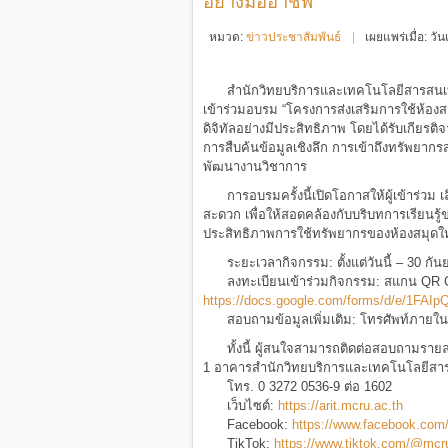
อย่างมืออาชีพ
หมวด:
ข่าวประชาสัมพันธ์
เผยแพร่เมื่อ: ว
สำนักวิทยบริการและเทคโนโลยีสารสนเทศ 
เข้าร่วมอบรม “โครงการส่งเสริมการใช้ห้องสม
ดิจิทัลอย่างมีประสิทธิภาพ โดยได้รับเกียรต
การสืบค้นข้อมูลเชิงลึก การเข้าถึงทรัพยา
พัฒนางานวิชาการ
การอบรมครั้งนี้เปิดโอกาสให้ผู้เข้าร่วม 
สะดวก เพื่อให้สอดคล้องกับบริบทการเรียนรู้ข
ประสิทธิภาพการใช้ทรัพยากรของห้องสมุดให้
ระยะเวลากิจกรรม: ตั้งแต่วันนี้ – 30 กั
ลงทะเบียนเข้าร่วมกิจกรรม: สแกน QR Cod
https://docs.google.com/forms/d/e/
สอบถามข้อมูลเพิ่มเติม: โทรศัพท์ภายใน
ทั้งนี้ ผู้สนใจสามารถติดต่อสอบถามรายละ
1 อาคารสำนักวิทยบริการและเทคโนโลยีส
โทร. 0 3272 0536-9 ต่อ 1602
เว็บไซต์:
https://arit.mcru.ac.th
Facebook:
https://www.facebook.com/
TikTok:
https://www.tiktok.com/@mcru