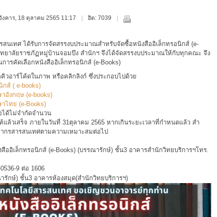
ันอังคาร, 18 ตุลาคม 2565 11:17
ฮิต: 7039
นเทศ ได้รับการจัดสรรงบประมาณสำหรับจัดซื้อหนังสืออิเล็กทรอนิกส์ (e-
าลัยราชภัฏหมู่บ้านจอมบึง สำนักฯ จึงได้จัดสรรงบประมาณให้กับทุกคณะ จึง
ารคัดเลือกหนังสืออิเล็กทรอนิกส์ (e-Books)
าร์โค้ดในภาพ หรือคลิกลิงก์ ซึ่งประกอบไปด้วย
นิกส์ ( e-books)
าษาอังกฤษ (e-books)
าษาไทย (e-Books)
ือได้ไม่จำกัดจำนวน
แล้วเสร็จ ภายในวันที่ 31ตุลาคม 2565 หากเกินระยะเวลาที่กำหนดแล้ว สำ
รัพยากรสารสนเทศตามความเหมาะสมต่อไป
งสืออิเล็กทรอนิกส์ (e-Books) (บรรณารักษ์) ชั้น3 อาคารสำนักวิทยบริการฯโทร.
0536-9 ต่อ 1606
ณารักษ์) ชั้น3 อาคารห้องสมุด(สำนักวิทยบริการฯ)