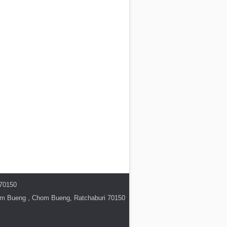
 70150
hom Bueng , Chom Bueng, Ratchaburi 70150