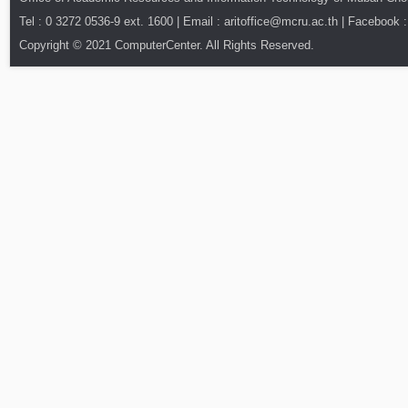
Tel : 0 3272 0536-9 ext. 1600 | Email : aritoffice@mcru.ac.th | Facebook :
Copyright © 2021 ComputerCenter. All Rights Reserved.