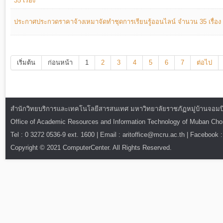
35 เรื่อง
ประกาศประกวดราคาจ้างเหมาจัดทําชุดการเรียนรู้ออนไลน์ จํานวน 35 เรื่อง
เริ่มต้น
ก่อนหน้า
1
2
3
4
5
6
7
ต่อไป
สำนักวิทยบริการและเทคโนโลยีสารสนเทศ มหาวิทยาลัยราชภัฏหมู่บ้านจอมบึง : ท
Office of Academic Resources and Information Technology of Muban Ch
Tel : 0 3272 0536-9 ext. 1600 | Email : aritoffice@mcru.ac.th | Facebook :
Copyright © 2021 ComputerCenter. All Rights Reserved.