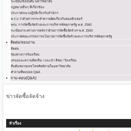
ระเบียบ/ข้อบังคับ มหาวิทยาลัย
กฏหมายอื่นๆ ที่เกี่ยวข้อง
ประกาศ/แนวปฏิบัติเกี่ยวกับสำนักฯ
พ.ร.บ.ว่าด้วยการกระทําความผิดเกี่ยวกับคอมพิวเตอร์
พรบ. การจัดซื้อจัดจ้างและการบริหารพัสดุภาครัฐ พ.ศ. 2560
ระเบียบกระทรวงการคลังว่าด้วยการจัดซื้อจัดจ้างฯ พ.ศ. 2560
ประกาศคณะกรรมการนโยบายการจัดซื้อจัดจ้างและการบริหารพัสดุภาครัฐ
ติดต่อ/สอบถาม
ติดต่อ
ช่องทางการร้องเรียน
เสนอแนะความคิดเห็น / แนะนำ ติชม / ร้องเรียน
สืบค้นหมายเลขโทรศัพท์ภายในมหาวิทยาลัย
คำถามที่พบบ่อย Q&A
ถาม-ตอบ(Q&A)
ข่าวจัดซื้อจัดจ้าง
หัวเรื่อง