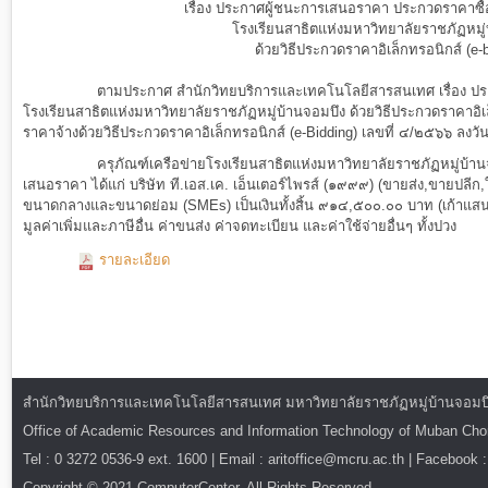
เรื่อง
ประกาศผู้ชนะการเสนอราคา ประกวดราคาซื้อ
โรงเรียนสาธิตแห่งมหาวิทยาลัยราชภัฏหมู่
ด้วยวิธีประกวดราคาอิเล็กทรอนิกส์ (e-b
ตาม
ประกาศ
สำนักวิทยบริการและเทคโนโลยีสารสนเทศ
เรื่อง
ปร
โรงเรียนสาธิตแห่งมหาวิทยาลัยราชภัฏหมู่บ้านจอมบึง
ด้วย
วิธี
ประกวด
ราคา
อิ
ราคา
จ้าง
ด้วย
วิธี
ประกวดราคา
อิเล็กทรอนิกส์
(
e
-
Bidding
)
เลข
ที่ ๔
/๒๕๖๖
ลง
วั
ครุภัณฑ์เครือข่ายโรงเรียนสาธิตแห่งมหาวิทยาลัยราชภัฏหมู่บ้า
เสนอ
ราคา
ได้แก่
บริษัท
ที.เอส.เค. เอ็นเตอร์ไพรส์ (๑๙๙๙)
(ขายส่ง,ขายปลีก,
ขนาด
กลาง
และ
ขนาด
ย่อม
(
SMEs
)
เป็น
เงิน
ทั้งสิ้น
๙๑๔,๕๐๐.๐๐
บาท
(
เก้าแสน
มูลค่าเพิ่ม
และ
ภาษี
อื่น
ค่า
ขนส่ง
ค่า
จดทะเบียน
และ
ค่า
ใช้
จ่าย
อื่น
ๆ
ทั้งปวง
รายละเอียด
สำนักวิทยบริการและเทคโนโลยีสารสนเทศ มหาวิทยาลัยราชภัฏหมู่บ้านจอมบึง : ท
Office of Academic Resources and Information Technology of Muban Ch
Tel : 0 3272 0536-9 ext. 1600 | Email : aritoffice@mcru.ac.th | Facebook :
Copyright © 2021 ComputerCenter. All Rights Reserved.