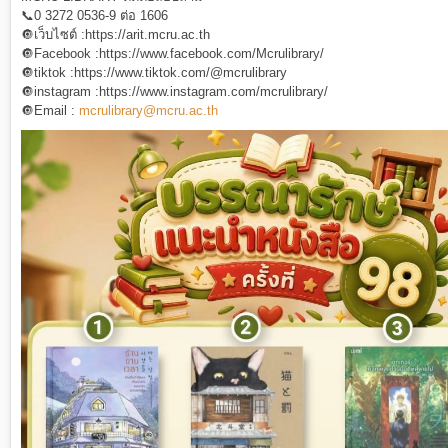
📞0 3272 0536-9 ต่อ 1606
🔘เว็บไซต์ :https://arit.mcru.ac.th
🔘Facebook :https://www.facebook.com/Mcrulibrary/
🔘tiktok :https://www.tiktok.com/@mcrulibrary
🔘instagram :https://www.instagram.com/mcrulibrary/
🔘Email :
mcrulibrary@mcru.ac.th