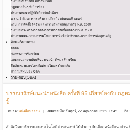
ระเบียบ/ข้อบังคับ มหาวิทยาลัย
กฏหมายอื่นๆ ที่เกี่ยวข้อง
ประกาศ/แนวปฏิบัติเกี่ยวกับสำนักฯ
พ.ร.บ.ว่าด้วยการกระทําความผิดเกี่ยวกับคอมพิวเตอร์
พรบ. การจัดซื้อจัดจ้างและการบริหารพัสดุภาครัฐ พ.ศ. 2560
ระเบียบกระทรวงการคลังว่าด้วยการจัดซื้อจัดจ้างฯ พ.ศ. 2560
ประกาศคณะกรรมการนโยบายการจัดซื้อจัดจ้างและการบริหารพัสดุภาครัฐ
ติดต่อ/สอบถาม
ติดต่อ
ช่องทางการร้องเรียน
เสนอแนะความคิดเห็น / แนะนำ ติชม / ร้องเรียน
สืบค้นหมายเลขโทรศัพท์ภายในมหาวิทยาลัย
คำถามที่พบบ่อย Q&A
ถาม-ตอบ(Q&A)
บรรณารักษ์แนะนำหนังสือ ครั้งที่ 95 เกี่ยวข้องกับ 
รู้
หมวด:
หนังสือน่าอ่าน
เผยแพร่เมื่อ: วันศุกร์, 22 พฤษภาคม 2569 17:45
ฮิต
สำนักวิทยบริการและเทคโนโลยีสารสนเทศ ได้ทำการคัดเลือกหนังสือน่าอ่าน 5