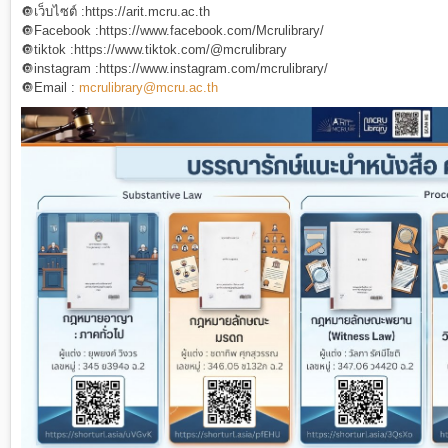
🔘เว็บไซต์ :https://arit.mcru.ac.th
🔘Facebook :https://www.facebook.com/Mcrulibrary/
🔘tiktok :https://www.tiktok.com/@mcrulibrary
🔘instagram :https://www.instagram.com/mcrulibrary/
🔘Email :
mcrulibrary@mcru.ac.th