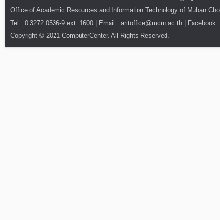
Office of Academic Resources and Information Technology of Muban Ch
Tel : 0 3272 0536-9 ext. 1600 | Email : aritoffice@mcru.ac.th | Facebook :
Copyright © 2021 ComputerCenter. All Rights Reserved.