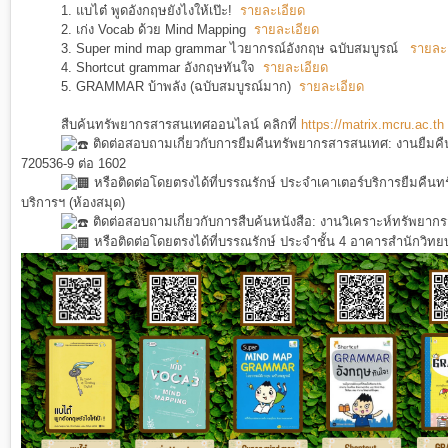
1.
แบไต๋ พูดอังกฤษยังไงให้เป๊ะ!
รายละเอียด
2.
เก่ง Vocab ด้วย Mind Mapping
รายละเอียด
3.
Super mind map grammar ไวยากรณ์อังกฤษ ฉบับสมบูรณ์
รายละ
4.
Shortcut grammar อังกฤษทันใจ
รายละเอียด
5.
GRAMMAR บ้าพลัง (ฉบับสมบูรณ์มาก)
รายละเอียด
สืบค้นทรัพยากรสารสนเทศออนไลน์ คลิกที่
https://matrix.mcru.ac.th
ติดต่อสอบถามเกี่ยวกับการยืมคืนทรัพยากรสารสนเทศ: งานยืมคื
720536-9 ต่อ 1602
หรือติดต่อโดยตรงได้ที่บรรณรักษ์ ประจำเคาเตอร์บริการยืมคืน
บริการฯ (ห้องสมุด)
ติดต่อสอบถามเกี่ยวกับการสืบค้นหนังสือ: งานวิเคราะห์ทรัพยา
หรือติดต่อโดยตรงได้ที่บรรณรักษ์ ประจำชั้น 4 อาคารสำนักวิทยบ