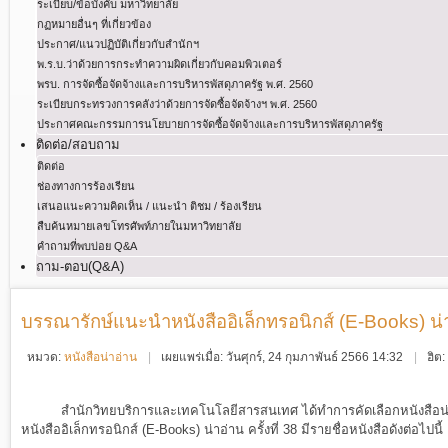
ระเบียบ/ข้อบังคับ มหาวิทยาลัย
กฏหมายอื่นๆ ที่เกี่ยวข้อง
ประกาศ/แนวปฏิบัติเกี่ยวกับสำนักฯ
พ.ร.บ.ว่าด้วยการกระทําความผิดเกี่ยวกับคอมพิวเตอร์
พรบ. การจัดซื้อจัดจ้างและการบริหารพัสดุภาครัฐ พ.ศ. 2560
ระเบียบกระทรวงการคลังว่าด้วยการจัดซื้อจัดจ้างฯ พ.ศ. 2560
ประกาศคณะกรรมการนโยบายการจัดซื้อจัดจ้างและการบริหารพัสดุภาครัฐ
ติดต่อ/สอบถาม
ติดต่อ
ช่องทางการร้องเรียน
เสนอแนะความคิดเห็น / แนะนำ ติชม / ร้องเรียน
สืบค้นหมายเลขโทรศัพท์ภายในมหาวิทยาลัย
คำถามที่พบบ่อย Q&A
ถาม-ตอบ(Q&A)
บรรณารักษ์แนะนำหนังสืออิเล็กทรอนิกส์ (E-Books) น่าอ่
หมวด:
หนังสือน่าอ่าน
เผยแพร่เมื่อ: วันศุกร์, 24 กุมภาพันธ์ 2566 14:32
ฮิต
สำนักวิทยบริการและเทคโนโลยีสารสนเทศ ได้ทำการคัดเลือกหนังสือน่า
หนังสืออิเล็กทรอนิกส์ (E-Books) น่าอ่าน ครั้งที่ 38
มีรายชื่อหนังสือดังต่อไปนี้