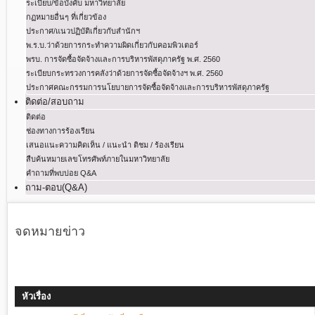
ระเบียบ/ข้อบังคับ มหาวิทยาลัย
กฏหมายอื่นๆ ที่เกี่ยวข้อง
ประกาศ/แนวปฏิบัติเกี่ยวกับสำนักฯ
พ.ร.บ.ว่าด้วยการกระทําความผิดเกี่ยวกับคอมพิวเตอร์
พรบ. การจัดซื้อจัดจ้างและการบริหารพัสดุภาครัฐ พ.ศ. 2560
ระเบียบกระทรวงการคลังว่าด้วยการจัดซื้อจัดจ้างฯ พ.ศ. 2560
ประกาศคณะกรรมการนโยบายการจัดซื้อจัดจ้างและการบริหารพัสดุภาครัฐ
ติดต่อ/สอบถาม
ติดต่อ
ช่องทางการร้องเรียน
เสนอแนะความคิดเห็น / แนะนำ ติชม / ร้องเรียน
สืบค้นหมายเลขโทรศัพท์ภายในมหาวิทยาลัย
คำถามที่พบบ่อย Q&A
ถาม-ตอบ(Q&A)
จดหมายข่าว
หัวเรื่อง