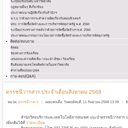
ระเบียบ/ข้อบังคับ มหาวิทยาลัย
กฏหมายอื่นๆ ที่เกี่ยวข้อง
ประกาศ/แนวปฏิบัติเกี่ยวกับสำนักฯ
พ.ร.บ.ว่าด้วยการกระทําความผิดเกี่ยวกับคอมพิวเตอร์
พรบ. การจัดซื้อจัดจ้างและการบริหารพัสดุภาครัฐ พ.ศ. 2560
ระเบียบกระทรวงการคลังว่าด้วยการจัดซื้อจัดจ้างฯ พ.ศ. 2560
ประกาศคณะกรรมการนโยบายการจัดซื้อจัดจ้างและการบริหารพัสดุภาครัฐ
ติดต่อ/สอบถาม
ติดต่อ
ช่องทางการร้องเรียน
เสนอแนะความคิดเห็น / แนะนำ ติชม / ร้องเรียน
สืบค้นหมายเลขโทรศัพท์ภายในมหาวิทยาลัย
คำถามที่พบบ่อย Q&A
ถาม-ตอบ(Q&A)
ดรรชนีวารสาร ประจำเดือนสิงหาคม 2568
หมวด:
ดรรชนีวาสาร
เผยแพร่เมื่อ: วันพฤหัสบดี, 11 กันยายน 2568 13:39
ฮ
สำนักวิทยบริการและเทคโนโลยีสารสนเทศ แนะนำดรรชนีวารสาร
ป
เพิ่มเติมได้ที่
รายละเอียด