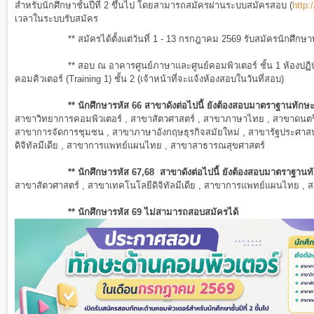
สำหรับนักศึกษาชั้นปีที่ 2 ขึ้นไป โดยสามารถสมัครผ่านระบบสมัครสอบ (
http:
เวลาในระบบรับสมัคร
** สมัครได้ตั้งแต่วันที่
1 - 13
กรกฎาคม 2569 รับสมัครนักศึกษ
** สอบ ณ อาคารศูนย์ภาษาและศูนย์คอมพิวเตอร์ ชั้น 1 ห้องปฏิ
คอมคิวเตอร์ (Training 1) ชั้น 2 (เจ้าหน้าที่จะแจ้งห้องสอบในวันที่สอบ)
** นักศึกษารหัส 66 สาขาดังต่อไปนี้ ยังต้องสอบ
มาตราฐาน
ทักษ
สาขาวิทยาการคอมพิวเตอร์ , สาขาสัตวศาสตร์ , สาขาภาษาไทย , สาขาดนตรี
สาขาการจัดการชุมชน , สาขาภาษาอังกฤษธุรกิจสมัยใหม่ , สาขารัฐประศาสน
ดิจิทัลมีเดีย , สาขาการแพทย์แผนไทย , สาขาสาธารณสุขศาสตร์
** นักศึกษารหัส 67,68 สาขาดังต่อไปนี้ ยังต้องสอบ
มาตราฐาน
ท
สาขาสัตวศาสตร์ , สาขาเทคโนโลยีดิจิทัลมีเดีย , สาขาการแพทย์แผนไทย ,
** นักศึกษารหัส 69 ไม่สามารถสอบสมัครได้