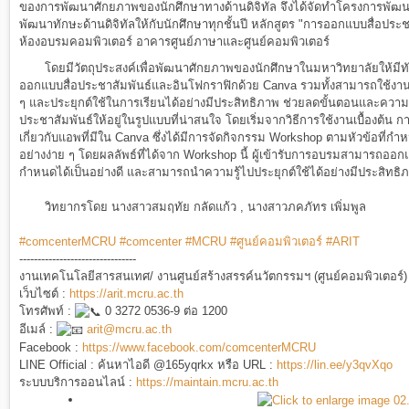
ของการพัฒนาศักยภาพของนักศึกษาทางด้านดิจิทัล จึงได้จัดทำโครงการพัฒ
พัฒนาทักษะด้านดิจิทัลให้กับนักศึกษาทุกชั้นปี หลักสูตร "การออกแบบสื่อปร
ห้องอบรมคอมพิวเตอร์ อาคารศูนย์ภาษาและศูนย์คอมพิวเตอร์
โดยมีวัตถุประสงค์เพื่อพัฒนาศักยภาพของนักศึกษาในมหาวิทยาลัยให้มีทักษ
ออกแบบสื่อประชาสัมพันธ์และอินโฟกราฟิกด้วย Canva รวมทั้งสามารถใช้งา
ๆ และประยุกต์ใช้ในการเรียนได้อย่างมีประสิทธิภาพ ช่วยลดขั้นตอนและควา
ประชาสัมพันธ์ให้อยู่ในรูปแบบที่น่าสนใจ โดยเริ่มจากวิธีการใช้งานเบื้องต้น กา
เกี่ยวกับแอพที่มีใน Canva ซึ่งได้มีการจัดกิจกรรม Workshop ตามหัวข้อที่
อย่างง่าย ๆ โดยผลลัพธ์ที่ได้จาก Workshop นี้ ผู้เข้ารับการอบรมสามารถออก
กำหนดได้เป็นอย่างดี และสามารถนำความรู้ไปประยุกต์ใช้ได้อย่างมีประสิทธิ
วิทยากรโดย นางสาวสมฤทัย กลัดแก้ว , นางสาวภคภัทร เพิ่มพูล
#comcenterMCRU
#comcenter
#MCRU
#ศูนย์คอมพิวเตอร์
#ARIT
--------------------------------
งานเทคโนโลยีสารสนเทศ/ งานศูนย์สร้างสรรค์นวัตกรรมฯ (ศูนย์คอมพิวเตอร์)
เว็บไซต์ :
https://arit.mcru.ac.th
โทรศัพท์ :
0 3272 0536-9 ต่อ 1200
อีเมล์ :
arit@mcru.ac.th
Facebook :
https://www.facebook.com/comcenterMCRU
LINE Official : ค้นหาไอดี @165yqrkx หรือ URL :
https://lin.ee/y3qvXqo
ระบบบริการออนไลน์ :
https://maintain.mcru.ac.th