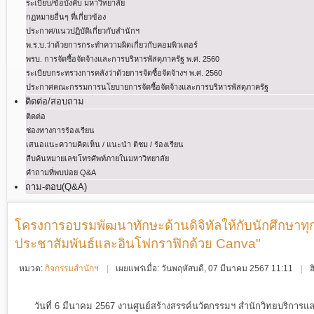
ระเบียบ/ข้อบังคับ มหาวิทยาลัย
กฏหมายอื่นๆ ที่เกี่ยวข้อง
ประกาศ/แนวปฏิบัติเกี่ยวกับสำนักฯ
พ.ร.บ.ว่าด้วยการกระทําความผิดเกี่ยวกับคอมพิวเตอร์
พรบ. การจัดซื้อจัดจ้างและการบริหารพัสดุภาครัฐ พ.ศ. 2560
ระเบียบกระทรวงการคลังว่าด้วยการจัดซื้อจัดจ้างฯ พ.ศ. 2560
ประกาศคณะกรรมการนโยบายการจัดซื้อจัดจ้างและการบริหารพัสดุภาครัฐ
ติดต่อ/สอบถาม
ติดต่อ
ช่องทางการร้องเรียน
เสนอแนะความคิดเห็น / แนะนำ ติชม / ร้องเรียน
สืบค้นหมายเลขโทรศัพท์ภายในมหาวิทยาลัย
คำถามที่พบบ่อย Q&A
ถาม-ตอบ(Q&A)
โครงการอบรมพัฒนาทักษะด้านดิจิทัลให้กับนักศึกษาทุก
ประชาสัมพันธ์และอินโฟกราฟิกด้วย Canva"
หมวด:
กิจกรรมสำนักฯ
เผยแพร่เมื่อ: วันพฤหัสบดี, 07 มีนาคม 2567 11:11
ฮ
วันที่ 6 มีนาคม 2567 งานศูนย์สร้างสรรค์นวัตกรรมฯ สำนักวิทยบริการแ