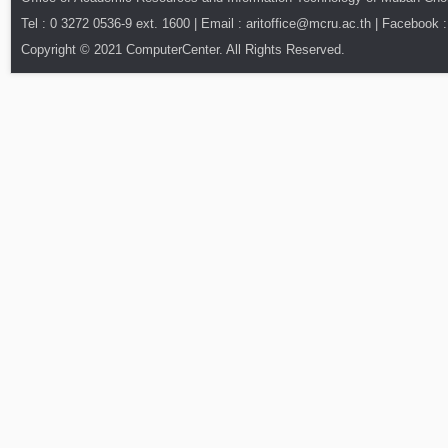
Tel : 0 3272 0536-9 ext. 1600 | Email : aritoffice@mcru.ac.th | Facebook :
Copyright © 2021 ComputerCenter. All Rights Reserved.