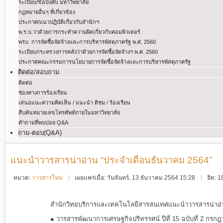
ระเบียบ/ข้อบังคับ มหาวิทยาลัย
กฏหมายอื่นๆ ที่เกี่ยวข้อง
ประกาศ/แนวปฏิบัติเกี่ยวกับสำนักฯ
พ.ร.บ.ว่าด้วยการกระทําความผิดเกี่ยวกับคอมพิวเตอร์
พรบ. การจัดซื้อจัดจ้างและการบริหารพัสดุภาครัฐ พ.ศ. 2560
ระเบียบกระทรวงการคลังว่าด้วยการจัดซื้อจัดจ้างฯ พ.ศ. 2560
ประกาศคณะกรรมการนโยบายการจัดซื้อจัดจ้างและการบริหารพัสดุภาครัฐ
ติดต่อ/สอบถาม
ติดต่อ
ช่องทางการร้องเรียน
เสนอแนะความคิดเห็น / แนะนำ ติชม / ร้องเรียน
สืบค้นหมายเลขโทรศัพท์ภายในมหาวิทยาลัย
คำถามที่พบบ่อย Q&A
ถาม-ตอบ(Q&A)
แนะนำวารสารน่าอ่าน “ประจำเดือนธันวาคม 2564”
หมวด:
วารสารใหม่
เผยแพร่เมื่อ: วันจันทร์, 13 ธันวาคม 2564 15:28
ฮิต: 
สำนักวิทยบริการและเทคโนโลยีสารสนเทศแนะนำวารสารน่าอ
●
วารสารพัฒนาการเศรษฐกิจปริทรรศน์ ปีที่ 15 ฉบับที่ 2 กรก