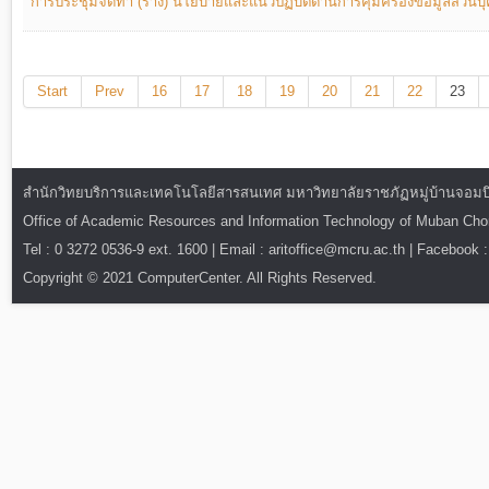
การประชุมจัดทำ (ร่าง) นโยบายและแนวปฏิบัติด้านการคุ้มครองข้อมูลส่วนบุคค
Start
Prev
16
17
18
19
20
21
22
23
สำนักวิทยบริการและเทคโนโลยีสารสนเทศ มหาวิทยาลัยราชภัฏหมู่บ้านจอมบึง : ท
Office of Academic Resources and Information Technology of Muban Ch
Tel : 0 3272 0536-9 ext. 1600 | Email : aritoffice@mcru.ac.th | Facebook :
Copyright © 2021 ComputerCenter. All Rights Reserved.