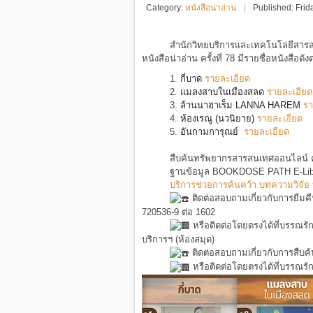
Category:
หนังสือน่าอ่าน
Published: Fri
สำนักวิทยบริการและเทคโนโลยีสารสนเ
หนังสือน่าอ่าน ครั้งที่ 78 มีรายชื่อหนังสือดังต
1.
กี่บาด
รายละเอียด
2.
แมลงสาบในเมืองสลด
รายละเอียด
3.
ล้านนาฮาเร็ม LANNA HAREM
รา
4.
ห้องเรณู (นวนิยาย)
รายละเอียด
5
.
อันกามการุณย์
รายละเอียด
สืบค้นทรัพยากรสารสนเทศออนไลน์ ค
ฐานข้อมูล BOOKDOSE PATH E-Lib
บริการช่วยการค้นคว้า บทความวิจัย 
ติดต่อสอบถามเกี่ยวกับการยืม
720536-9 ต่อ 1602
หรือติดต่อโดยตรงได้ที่บรรณรั
บริการฯ (ห้องสมุด)
ติดต่อสอบถามเกี่ยวกับการสืบค
หรือติดต่อโดยตรงได้ที่บรรณรัก